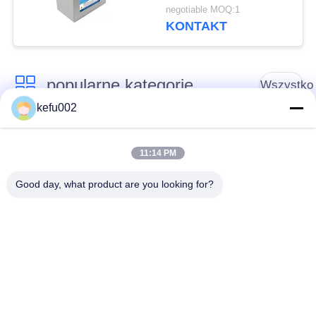
cyklem do sprzętu
negotiable MOQ:1
medycznego
KONTAKT
popularne kategorie
Wszystko
kefu002
Akumulator LiFePo4
Pakiet akumulatora
o głębokim cyklu
11:14 PM
pracy
Good day, what product are you looking for?
Bateria słoneczna
Akumulator Lifepo4
LiFePO4
Zestaw akumulatorów
Pakiet baterii 32650
26650