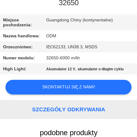
KONTROLA
32650
JAKOŚCI
Miejsce
Guangdong Chiny (kontynentalne)
pochodzenia:
SKONTAKTUJ
Nazwa handlowa:
ODM
SIĘ
Orzecznictwo:
IEC62133, UN38.3, MSDS
Z
Numer modelu:
32650-6000 mAh
NAMI
High Light:
,
Akumulator 12 V
akumulator o długim cyklu
BLOG
SKONTAKTUJ SIĘ Z NAMI!
POPROSIĆ
O
SZCZEGÓŁY ODKRYWANIA
WYCENĘ
podobne produkty