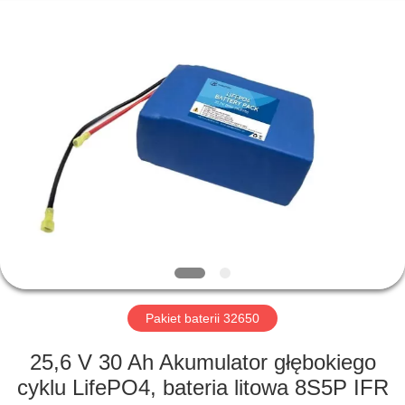
Horn
E-
Commerce
Co.,
Ltd..
All
Rights
Reserved.
DOM
PRODUKTY
O
NAS
WYCIECZKA
PO
Pakiet baterii 32650
FABRYCE
25,6 V 30 Ah Akumulator głębokiego
cyklu LifePO4, bateria litowa 8S5P IFR