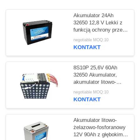
SITEMAP
Akumulator 24Ah
PRIVACY
32650 12,8 V Lekki z
funkcją ochrony przed
POLICY
nadmiernym
negotiable MOQ:10
rozładowaniem
KONTAKT
8S10P 25,6V 60Ah
32650 Akumulator,
akumulator litowo-
jonowy LiFePO4 do
negotiable MOQ:10
słonecznego
KONTAKT
oświetlenia ulicznego
Akumulator litowo-
żelazowo-fosforanowy
12V 90Ah z głębokim